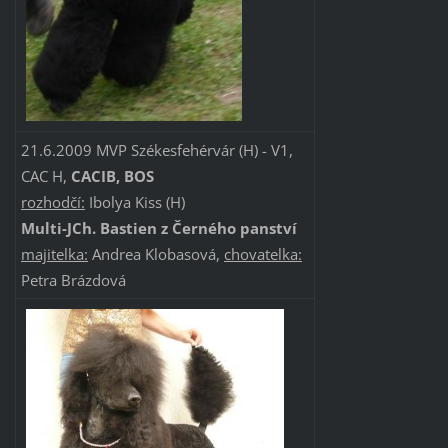
21.6.2009 MVP Székesfehérvár (H) - V1,
CAC H,
CACIB, BOS
rozhodčí:
Ibolya Kiss (H)
Multi-JCh. Bastien z Černého panství
majitelka:
Andrea Klobasová,
chovatelka:
Petra Brázdová