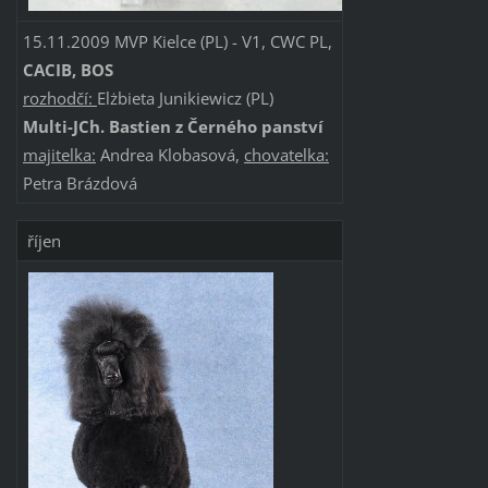
15.11.2009 MVP Kielce (PL) - V1, CWC PL,
CACIB, BOS
rozhodčí:
Elżbieta Junikiewicz (PL)
Multi-JCh. Bastien z Černého panství
majitelka:
Andrea Klobasová,
chovatelka:
Petra Brázdová
říjen