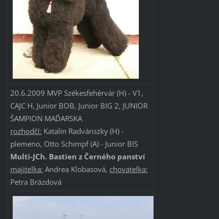
20.6.2009 MVP Székesfehérvár (H) - V1,
CAJC H, Junior BOB, Junior BIG 2, JUNIOR
ŠAMPION MAĎARSKA
rozhodčí:
Katalin Radvánszky (H) -
plemeno, Otto Schimpf (A) - Junior BIS
Multi-JCh. Bastien z Černého panství
majitelka:
Andrea Klobasová,
chovatelka:
Petra Brázdová