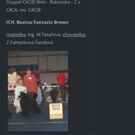
Doppel CACIB Wels
- Rakousko - 2 x
CACA, res. CACIB
ICH. Beatus Fantazia Brown
majitelka:
Ing. M.Tesařová,
chovatelka:
Z.Faltejsková-Šandová