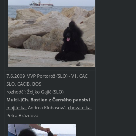
7.6.2009 MVP Portorož (SLO) - V1, CAC
SLO, CACIB, BOS
rozhodčí:
Željko Gajič (SLO)
Multi-JCh. Bastien z Černého panství
majitelka:
Andrea Klobasová,
chovatelka:
Petra Brázdová