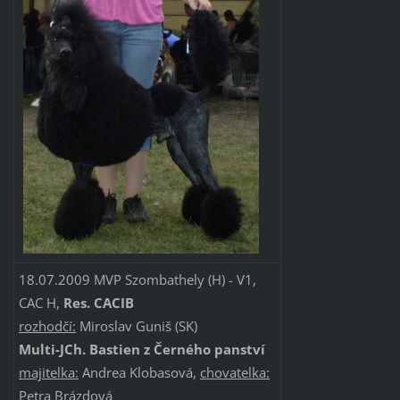
18.07.2009 MVP Szombathely (H) - V1,
CAC H,
Res. CACIB
rozhodčí:
Miroslav Guniš (SK)
Multi-JCh. Bastien z Černého panství
majitelka:
Andrea Klobasová,
chovatelka:
Petra Brázdová