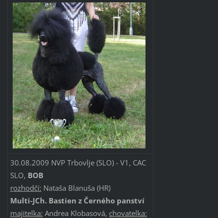
30.08.2009 NVP Trbovlje (SLO) - V1, CAC
SLO,
BOB
rozhodčí:
Nataša Blanuša (HR)
Multi-JCh. Bastien z Černého panství
majitelka:
Andrea Klobasová,
chovatelka: