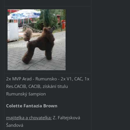
2x MVP Arad - Rumunsko - 2x V1, CAC, 1x
Res.CACIB, CACIB, získání titulu
Rumunský šampion
Colette Fantazia Brown
majitelk
a
a
c
hovatelka:
Z. Faltejsková
Šandová