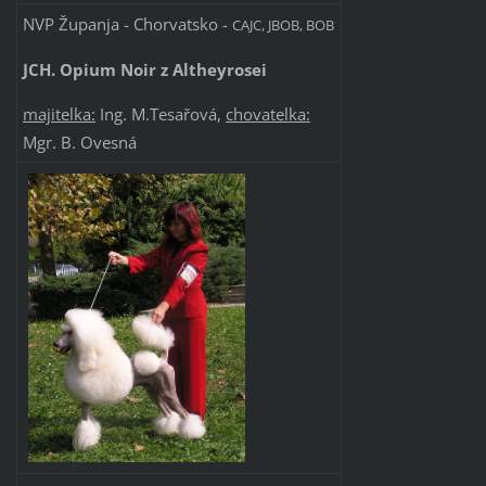
NVP Županja - Chorvatsko -
CAJC, JBOB, BOB
JCH. Opium Noir z Altheyrosei
majitelka:
Ing. M.Tesařová,
chovatelka:
Mgr. B. Ovesná