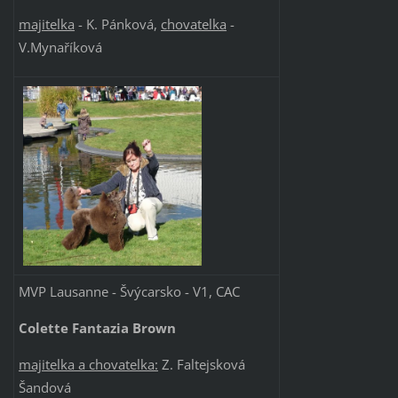
majitelka
- K. Pánková,
chovatelka
-
V.Mynaříková
MVP Lausanne - Švýcarsko - V1, CAC
Colette Fantazia Brown
majitelk
a
a
c
hovatelka:
Z. Faltejsková
Šandová