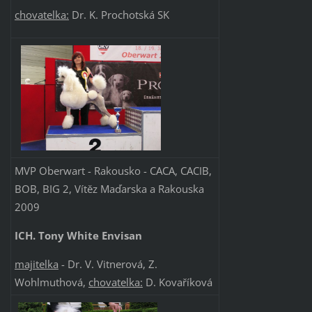
chovatelka:
Dr. K. Prochotská SK
MVP Oberwart - Rakousko - CACA, CACIB,
BOB, BIG 2, Vítěz Maďarska a Rakouska
2009
ICH. Tony White Envisan
majitelka
- Dr. V. Vitnerová, Z.
Wohlmuthová,
chovatelka:
D. Kovaříková