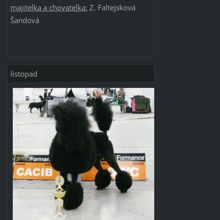
majitelk
a
a
c
hovatelka:
Z. Faltejsková
Šandová
listopad