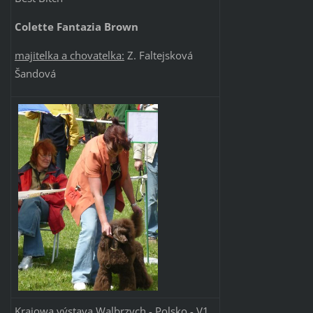
Colette Fantazia Brown
majitelk
a
a
c
hovatelka:
Z. Faltejsková
Šandová
Krajowa výstava Walbrzych - Polsko - V1,