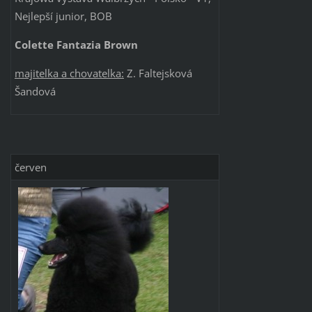
Nejlepší junior, BOB
Colette Fantazia Brown
majitelk
a
a
c
hovatelka:
Z. Faltejsková
Šandová
červen