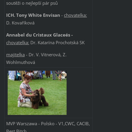
soutěži o nejlepší pár psů
ICH. Tony White Envisan
-
chovatelka:
D. Kovaříková
Annabel du Cristaux Glaceés -
chovatelka:
Dr. Katarína Prochotská SK
majitelka
- Dr. V. Vitnerová, Z.
Wohlmuthová
MVP Warszawa - Polsko - V1,CWC, CACIB,
Best Bitch