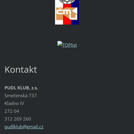
Kontakt
PUDL KLUB, z.s.
Smečenská 737
Kladno IV
272 04
312 269 260
pudlklub
@email.c
z