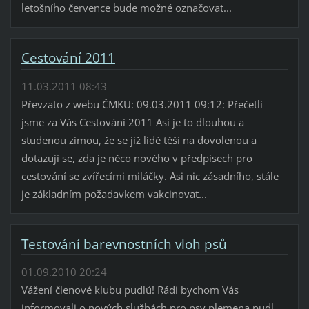
letošního července bude možné označovat...
Cestování 2011
11.03.2011 08:43
Převzato z webu ČMKU: 09.03.2011 09:12: Přečetli
jsme za Vás Cestování 2011 Asi je to dlouhou a
studenou zimou, že se již lidé těší na dovolenou a
dotazují se, zda je něco nového v předpisech pro
cestování se zvířecími miláčky. Asi nic zásadního, stále
je základním požadavkem vakcinovat...
Testování barevnostních vloh psů
01.09.2010 20:24
Vážení členové klubu pudlů! Rádi bychom Vás
informovali o nových službách pro psy plemena pudl,