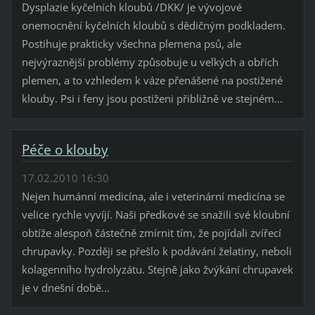
Dysplazie kyčelních kloubů /DKK/ je vývojové
onemocnění kyčelních kloubů s dědičným podkladem.
Postihuje prakticky všechna plemena psů, ale
nejvýraznější problémy způsobuje u velkých a obřích
plemen, a to vzhledem k váze přenášené na postižené
klouby. Psi i feny jsou postiženi přibližně ve stejném...
Péče o klouby
17.02.2010 16:30
Nejen humánní medicína, ale i veterinární medicína se
velice rychle vyvíjí. Naši předkové se snažili své kloubní
obtíže alespoň částečně zmírnit tím, že pojídali zvířecí
chrupavky. Později se přešlo k podávání želatiny, neboli
kolagenního hydrolyzátu. Stejně jako žvýkání chrupavek
je v dnešní době...