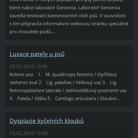
které nabízí laboratoř Genomia. Laboratoř Genomia
zavedla testování barevnostních vloh psů. V souvislosti
s tím připravila informativní webovou stránku speciálně
pro chovatele pudů....
Luxace pately u psů
19.02.2010 13:46
Koleno psa 1. M. quadriceps femoris / čtyřhlavý
stehenní sval 2. Lig. patellae / čéškový vaz 3. Lig.
femoropattelare laterale / stehnočéškový postranní vaz
4. Patela / čéška 5. Cartilago articularis / kloubní...
Dysplazie kyčelních kloubů
19.02.2010 13:40