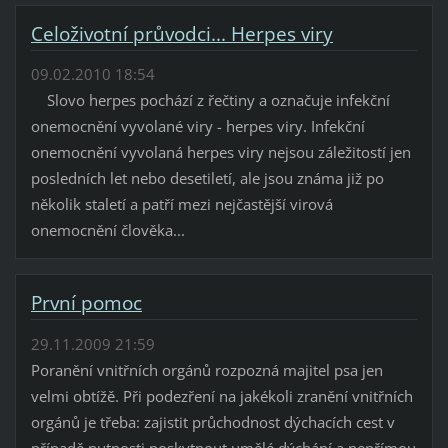
Celoživotní průvodci... Herpes viry
09.02.2010 18:54
Slovo herpes pochází z řečtiny a označuje infekční
onemocnění vyvolané viry - herpes viry. Infekční
onemocnění vyvolaná herpes viry nejsou záležitostí jen
posledních let nebo desetiletí, ale jsou známa již po
několik staletí a patří mezi nejčastější virová
onemocnění člověka...
První pomoc
29.11.2009 21:59
Poranění vnitřních orgánů rozpozná majitel psa jen
velmi obtížě. Při podezření na jakékoli zranění vnitřních
orgánů je třeba: zajistit průchodnost dýchacích cest v
případě nutnosti poskytnout umělé dýchání a nepřímou