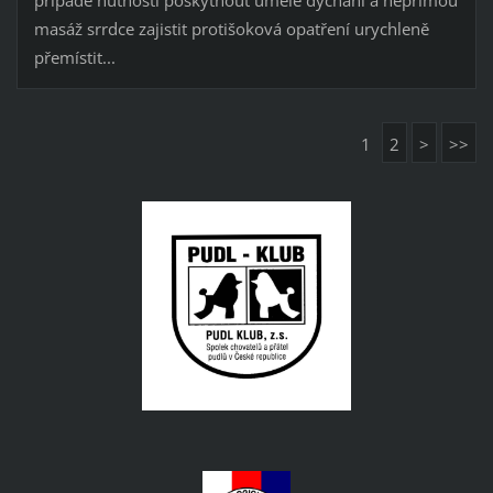
masáž srrdce zajistit protišoková opatření urychleně
přemístit...
1
2
>
>>