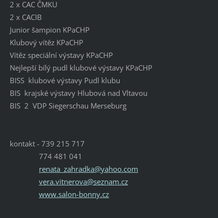
2 x CAC ČMKU
2 x CACIB
Junior šampion KPaCHP
Klubový vítěz KPaCHP
Vítěz speciální výstavy KPaCHP
Nejlepší bílý pudl klubové výstavy KPaCHP
BISS klubové výstavy Pudl klubu
BIS krajské výstavy Hlubová nad Vltavou
BIS 2 VDP Siegerschau Merseburg
kontakt - 739 215 717
774 481 041
renata_zahradka@yahoo.com
vera.vitnerova@seznam.cz
www.salon-bonny.cz