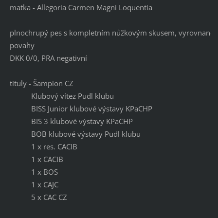
matka - Allegoria Carmen Magni Loquentia
plnochrupý pes s kompletním nůžkovým skusem, vyrovnané p
povahy
DKK 0/0, PRA negativní
tituly - Šampion CZ
Klubový vítez Pudl klubu
BISS Junior klubové výstavy KPaCHP
BIS 3 klubové výstavy KPaCHP
BOB klubové výstavy Pudl klubu
1 x res. CACIB
1 x CACIB
1 x BOS
1 x CAJC
5 x CAC CZ