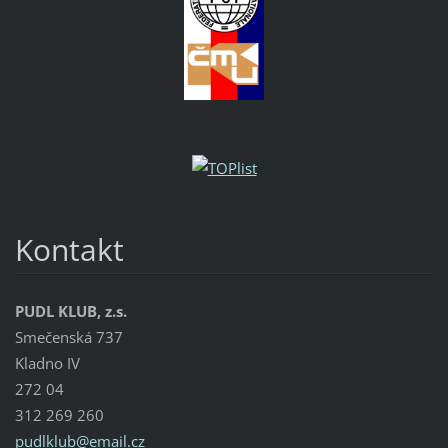
Kontakt
PUDL KLUB, z.s.
Smečenská 737
Kladno IV
272 04
312 269 260
pudlklub
@email.c
z