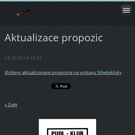
Aktualizace propozic
24.10.2014 16:53
Vloženy aktualizované propozice na výstavu Středokluky
« Zpět