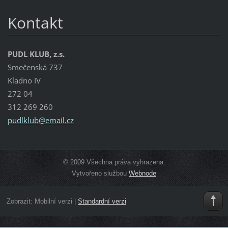
Kontakt
PUDL KLUB, z.s.
Smečenská 737
Kladno IV
272 04
312 269 260
pudlklub
@email.c
z
© 2009 Všechna práva vyhrazena.
Vytvořeno službou
Webnode
Zobrazit:
Mobilní verzi
|
Standardní verzi