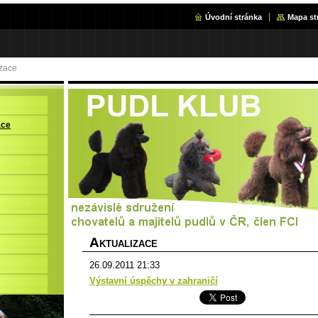
Úvodní stránka
Mapa st
izace
ace
A
KTUALIZACE
26.09.2011 21:33
Výstavní úspěchy v zahraničí