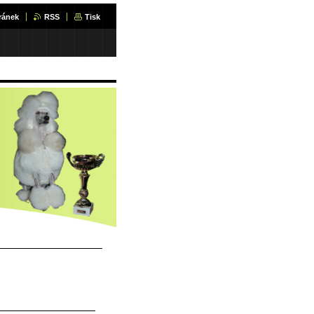
ránek
RSS
Tisk