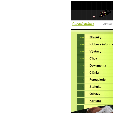
Úvodní stránka
Aktual
Novinky
Klubové inform
Výstavy
Chov
Dokumenty
Články
Fotogalerie
Stahujte
Odkazy
Kontakt