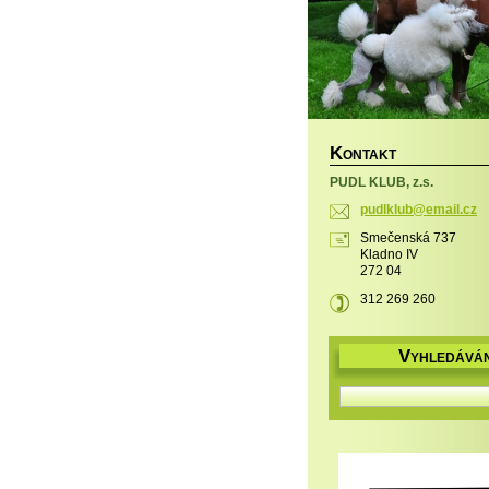
K
ONTAKT
PUDL KLUB, z.s.
pudlklub
@email.c
z
Smečenská 737
Kladno IV
272 04
312 269 260
V
YHLEDÁVÁN