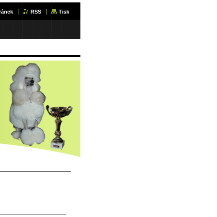
ránek
RSS
Tisk