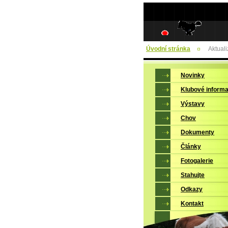
Úvodní stránka
Aktual
Novinky
Klubové inform
Výstavy
Chov
Dokumenty
Články
Fotogalerie
Stahujte
Odkazy
Kontakt