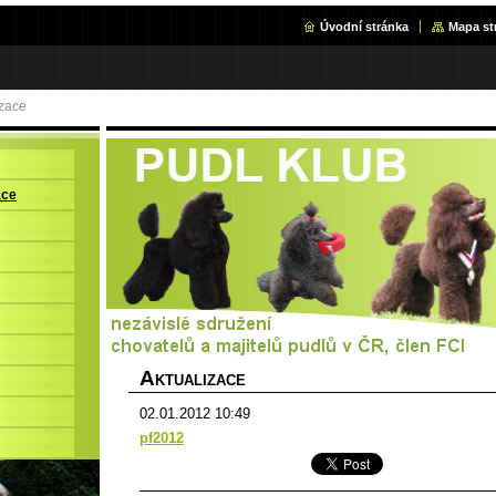
Úvodní stránka
Mapa st
izace
ace
A
KTUALIZACE
02.01.2012 10:49
pf2012