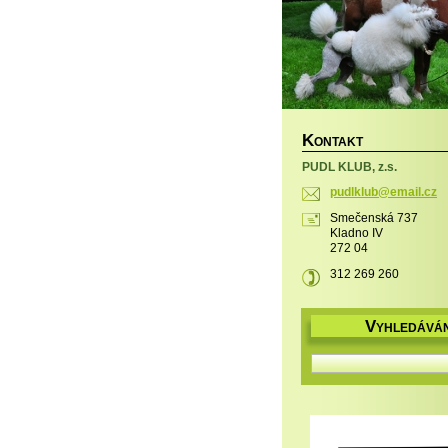
K
ONTAKT
PUDL KLUB, z.s.
pudlklub
@email.c
z
Smečenská 737
Kladno IV
272 04
312 269 260
V
YHLEDÁVÁN