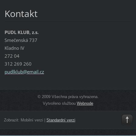
Kontakt
PUDL KLUB, z.s.
Smečenská 737
Kladno IV
272 04
312 269 260
pudlklub
@email.c
z
© 2009 Všechna práva vyhrazena.
Vytvořeno službou
Webnode
Zobrazit:
Mobilní verzi
|
Standardní verzi