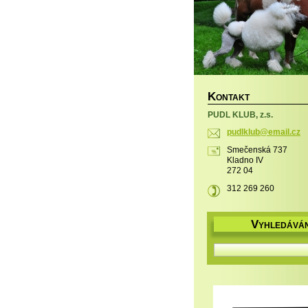
K
ONTAKT
PUDL KLUB, z.s.
pudlklub
@email.c
z
Smečenská 737
Kladno IV
272 04
312 269 260
V
YHLEDÁVÁN