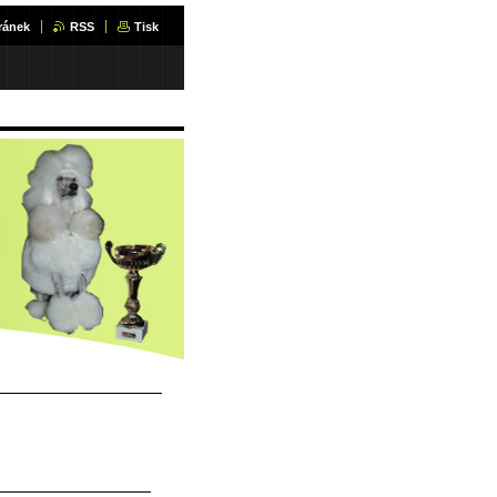
ránek
RSS
Tisk