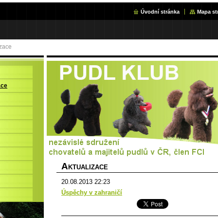
Úvodní stránka
Mapa st
izace
ace
A
KTUALIZACE
20.08.2013 22:23
Úspěchy v zahraničí