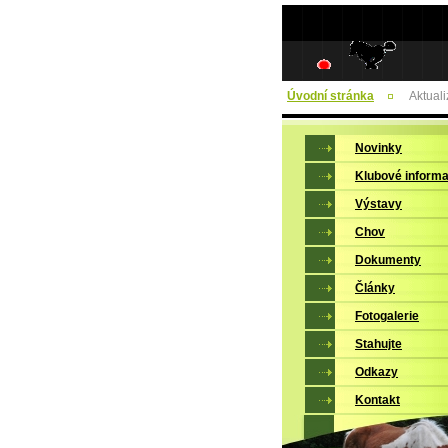
Úvodní stránka
Aktual
Novinky
Klubové inform
Výstavy
Chov
Dokumenty
Články
Fotogalerie
Stahujte
Odkazy
Kontakt