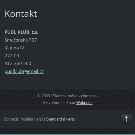
Kontakt
PUDL KLUB, z.s.
Smečenská 737
Kladno IV
272 04
312 269 260
pudlklub
@email.c
z
© 2009 Všechna práva vyhrazena.
Vytvořeno službou
Webnode
Zobrazit:
Mobilní verzi
|
Standardní verzi