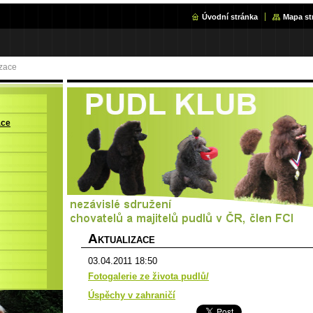
Úvodní stránka
Mapa st
izace
ace
A
KTUALIZACE
03.04.2011 18:50
Fotogalerie ze života pudlů/
Úspěchy v zahraničí