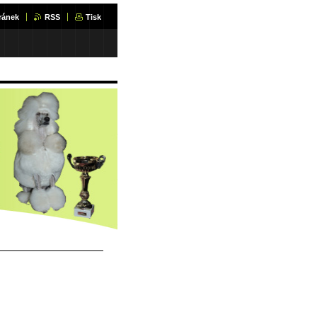
ránek
RSS
Tisk