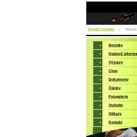
Úvodní stránka
Aktual
Novinky
Klubové inform
Výstavy
Chov
Dokumenty
Články
Fotogalerie
Stahujte
Odkazy
Kontakt