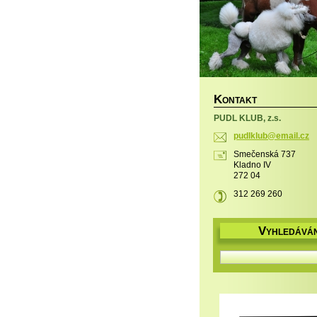
K
ONTAKT
PUDL KLUB, z.s.
pudlklub
@email.c
z
Smečenská 737
Kladno IV
272 04
312 269 260
V
YHLEDÁVÁN