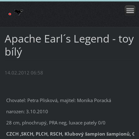
Apache Earl´s Legend - toy
bílý
14.02.2012 06:58
Chovatel: Petra Plisková, majitel: Monika Poracká
narozen: 3.10.2010
28 cm, plnochrupý, PRA neg, luxace pately 0/0
CZCH ,SKCH, PLCH, RSCH, Klubový šampion šampionů, CZ