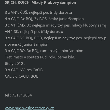
SKJCH, ROJCH, Mladý Klubový šampion
3 x VN1, ČDŠ, nejlepší pes třídy dorostu
4 x CAJC, 3x BOJ, 3x BOS, český junioršampion
3 x V1, ČMŠ, 3x nejlepší mladý toy pes, mladý klubový šampi
VN 1 SK, nejlepší pes třídy dorostu
3 x CAJC SK, BOJ, BOB, nejlepší mladý toy pes, nejlepší toy pes
slovenský junior šampion
3 x CAJC RO, 3x BOJ, rumunský junioršampion
Třetí místo v soutěži Pudl roku barva bílá.
tituly 2012 :
3 x CAC, NV, res.CACIB
CAC SK, CACIB, BOB
tel : 731713064
www.pudlwesley.estranky.cz