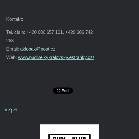
Kontakt:
Tel. číslo:
+420 606 657 101, +420 606 742
268
Email:
aklobak@post.cz
Web:
www.pudlvelkykralovsky.estranky.cz/
« Zpět