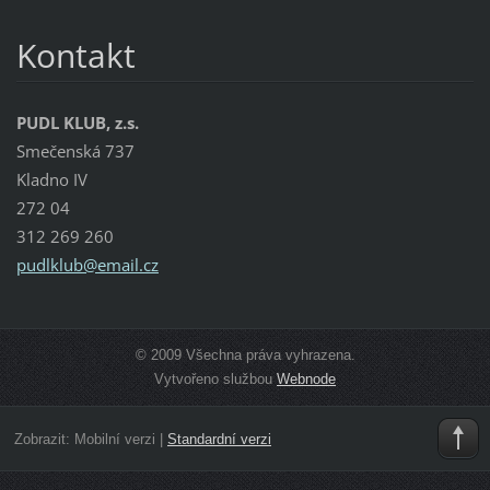
Kontakt
PUDL KLUB, z.s.
Smečenská 737
Kladno IV
272 04
312 269 260
pudlklub
@email.c
z
© 2009 Všechna práva vyhrazena.
Vytvořeno službou
Webnode
Zobrazit:
Mobilní verzi
|
Standardní verzi