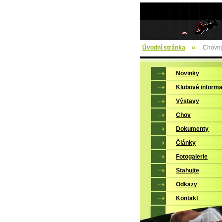
Úvodní stránka
Chovný
Novinky
Klubové inform
Výstavy
Chov
Dokumenty
Články
Fotogalerie
Stahujte
Odkazy
Kontakt