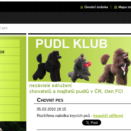
Úvodní stránka
Mapa st
 pes
ace
C
HOVNÝ PES
05.03.2010 18:15
Rozšířena nabídka krycích psů -
trpasličí stříbrný