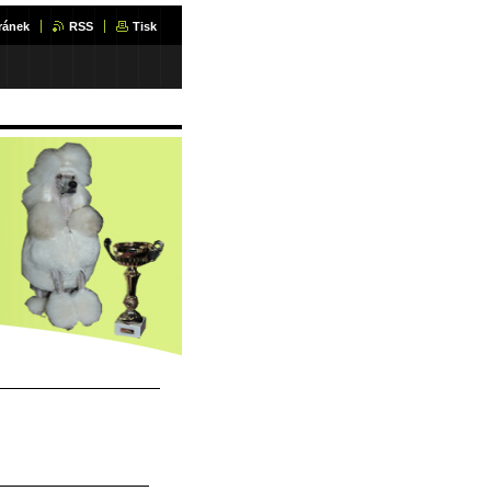
ránek
RSS
Tisk