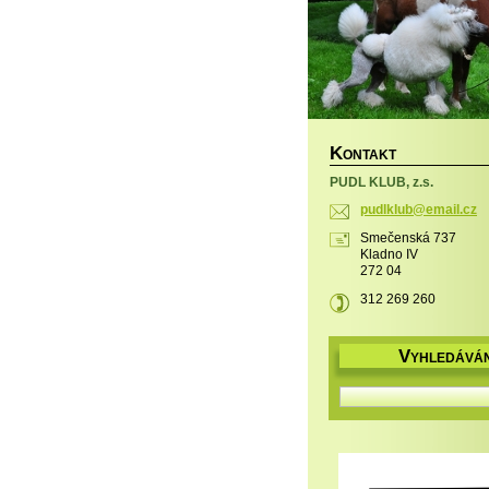
K
ONTAKT
PUDL KLUB, z.s.
pudlklub
@email.c
z
Smečenská 737
Kladno IV
272 04
312 269 260
V
YHLEDÁVÁN