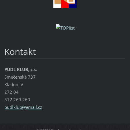
Kontakt
PUDL KLUB, z.s.
Smečenská 737
Kladno IV
272 04
312 269 260
pudlklub
@email.c
z