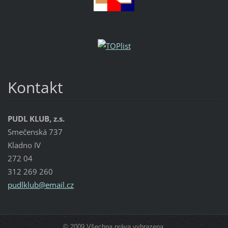
Kontakt
PUDL KLUB, z.s.
Smečenská 737
Kladno IV
272 04
312 269 260
pudlklub
@email.c
z
© 2009 Všechna práva vyhrazena.