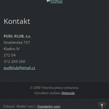
Kontakt
PUDL KLUB, z.s.
Smečenská 737
Kladno IV
272 04
312 269 260
pudlklub
@email.c
z
© 2009 Všechna práva vyhrazena.
Vytvořeno službou
Webnode
Zobrazit:
Mobilní verzi
|
Standardní verzi