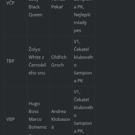
VČP
Black
Pekař
a PK,
Queen
Nejlepší
mladý
pes
V1,
Žolyo
Čekatel
White z
Oldřich
klubovéh
TBP
Černobíl
Groch
o
ého snu
šampion
a PK
V1,
Čekatel
Hugo
klubovéh
Boss
Andrea
o
VBP
Marco
Klobasov
šampion
Bohemic
á
a PK,
a