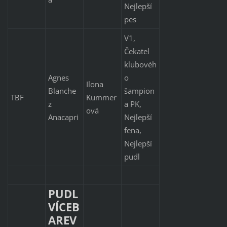
Nejlepší
pes
V1,
Čekatel
klubovéh
Agnes
o
Ilona
Blanche
šampion
TBF
Kummer
z
a PK,
ová
Anacapri
Nejlepší
fena,
Nejlepší
pudl
PUDL
VÍCEB
AREV