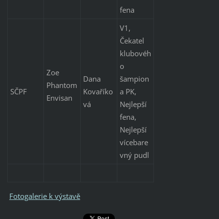
fena
V1,
Čekatel
klubovéh
o
Zoe
Dana
šampion
Phantom
SČPF
Kovaříko
a PK,
Envisan
vá
Nejlepší
fena,
Nejlepší
vícebare
vný pudl
Fotogalerie k výstavě