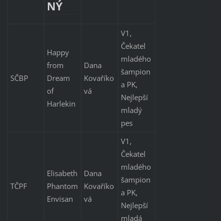
NÝ
V1,
Čekatel
Happy
mladého
from
Dana
šampion
SČBP
Dream
Kovaříko
a PK,
of
vá
Nejlepší
Harlekin
mladý
pes
V1,
Čekatel
mladého
Elisabeth
Dana
šampion
TČPF
Phantom
Kovaříko
a PK,
Envisan
vá
Nejlepší
mladá