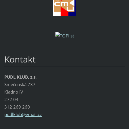
Kontakt
PUDL KLUB, z.s.
Smečenská 737
Kladno IV
272 04
312 269 260
pudlklub
@email.c
z