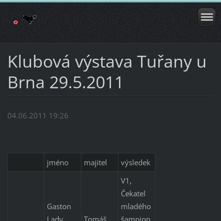
Klubová výstava Tuřany u
Brna 29.5.2011
04.06.2011 19:26
jméno
majitel
výsledek
V1,
Čekatel
Gaston
mladého
Lady
Tomáš
šampion