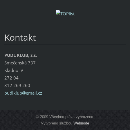
Kontakt
PUDL KLUB, z.s.
Smečenská 737
Kladno IV
272 04
312 269 260
pudlklub
@email.c
z
© 2009 Všechna práva vyhrazena.
Vytvořeno službou
Webnode