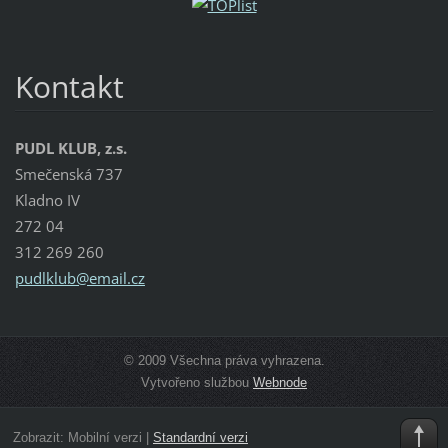
Kontakt
PUDL KLUB, z.s.
Smečenská 737
Kladno IV
272 04
312 269 260
pudlklub
@email.c
z
© 2009 Všechna práva vyhrazena.
Vytvořeno službou
Webnode
Zobrazit:
Mobilní verzi
|
Standardní verzi