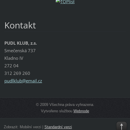
Kontakt
PUDL KLUB, z.s.
Smečenská 737
Kladno IV
272 04
312 269 260
pudlklub
@email.c
z
© 2009 Všechna práva vyhrazena.
Vytvořeno službou
Webnode
Zobrazit:
Mobilní verzi
|
Standardní verzi