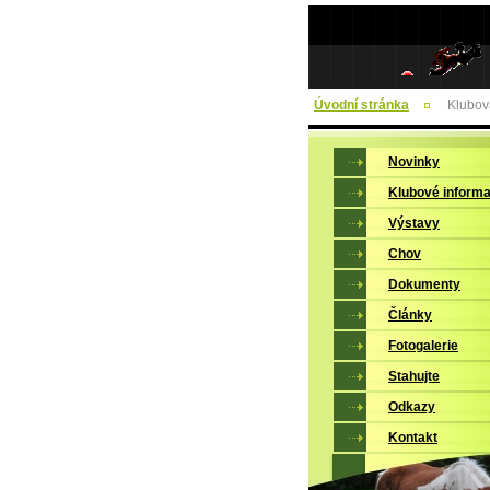
Úvodní stránka
Klubov
Novinky
Klubové inform
Výstavy
Chov
Dokumenty
Články
Fotogalerie
Stahujte
Odkazy
Kontakt