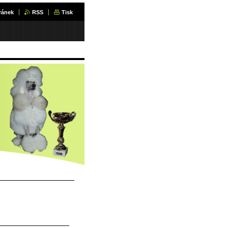
ránek
RSS
Tisk