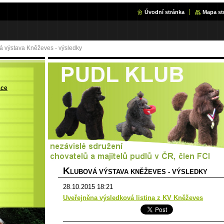
Úvodní stránka
Mapa st
á výstava Kněževes - výsledky
ace
K
LUBOVÁ VÝSTAVA KNĚŽEVES - VÝSLEDKY
28.10.2015 18:21
Uveřejněna výsledková listina z KV Kněževes