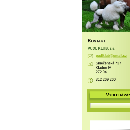
K
ONTAKT
PUDL KLUB, z.s.
pudlklub
@email.c
z
Smečenská 737
Kladno IV
272 04
312 269 260
V
YHLEDÁVÁN