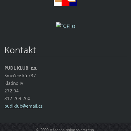
Kontakt
PUDL KLUB, z.s.
Smečenská 737
Kladno IV
272 04
312 269 260
pudlklub
@email.c
z
© 2009 Všechna práva vyhrazena.