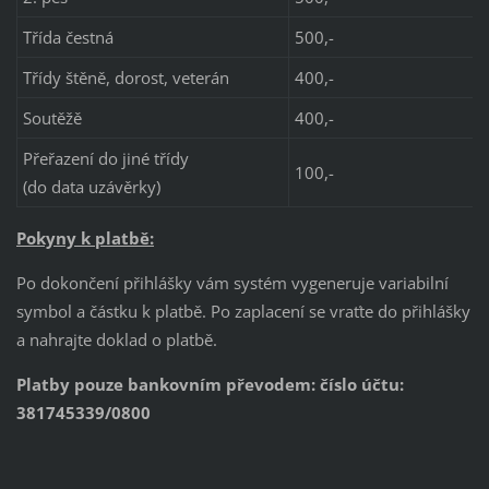
Třída čestná
500,-
Třídy štěně, dorost, veterán
400,-
Soutěžě
400,-
Přeřazení do jiné třídy
100,-
(do data uzávěrky)
Pokyny k platbě:
Po dokončení přihlášky vám systém vygeneruje variabilní
symbol a částku k platbě. Po zaplacení se vraťte do přihlášky
a nahrajte doklad o platbě.
Platby pouze bankovním převodem: číslo účtu:
381745339/0800