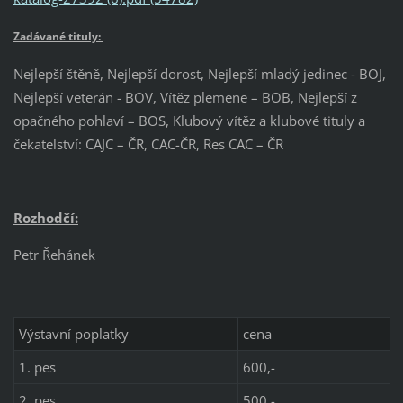
Zadávané tituly:
Nejlepší štěně, Nejlepší dorost, Nejlepší mladý jedinec - BOJ,
Nejlepší veterán - BOV, Vítěz plemene – BOB, Nejlepší z
opačného pohlaví – BOS, Klubový vítěz a klubové tituly a
čekatelství: CAJC – ČR, CAC-ČR, Res CAC – ČR
Rozhodčí:
Petr Řehánek
Výstavní poplatky
cena
1. pes
600,-
2. pes
500,-