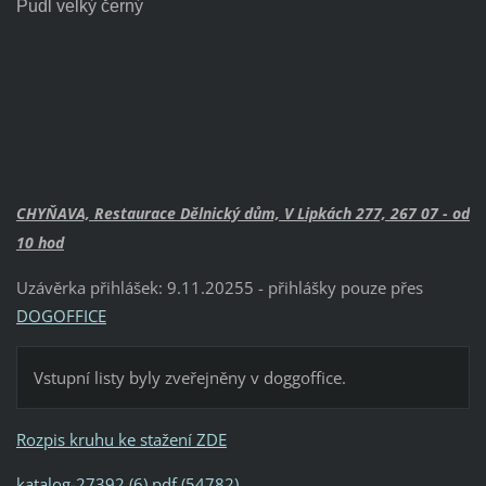
Pudl velký černý
CHYŇAVA, Restaurace Dělnický dům, V Lipkách 277, 267 07 - od
10 hod
Uzávěrka přihlášek: 9.11.20255 - přihlášky pouze přes
DOGOFFICE
Vstupní listy byly zveřejněny v doggoffice.
Rozpis kruhu ke stažení ZDE
katalog-27392 (6).pdf (54782)