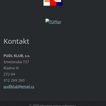
Kontakt
PUDL KLUB, z.s.
Smečenská 737
Kladno IV
272 04
312 269 260
pudlklub
@email.c
z
© 2009 Všechna práva vyhrazena.