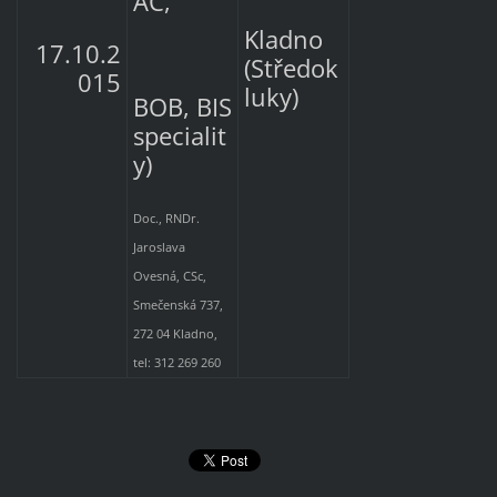
AC,
Kladno
17.10.2
(Středok
015
luky)
BOB, BIS
specialit
y)
Doc., RNDr.
Jaroslava
Ovesná, CSc,
Smečenská 737,
272 04 Kladno,
tel: 312 269 260