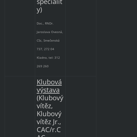
specialit
y)
Doc., RNDr.
Jaroslava Ovesná,
CSc, Smečenská
737, 272 04
Kladno, tel: 312
269 260
Klubová
výstava
(Klubový
vítěz,
Klubový
vítěz Jr.,
CAC/r.C