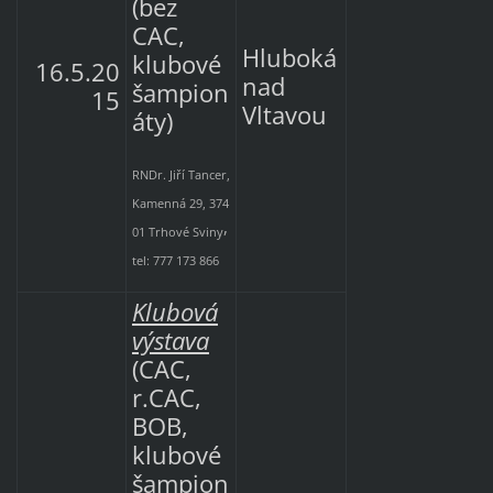
(bez
CAC,
Hluboká
klubové
16.5.20
nad
šampion
15
Vltavou
áty)
RNDr. Jiří Tancer,
Kamenná 29, 374
,
01 Trhové Sviny
tel: 777 173 866
Klubová
výstava
(CAC,
r.CAC,
BOB,
klubové
šampion