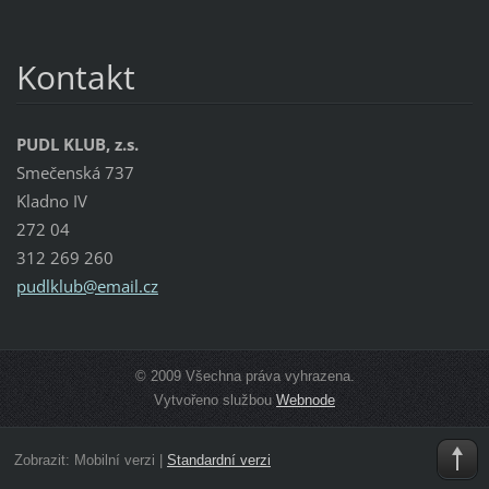
Kontakt
PUDL KLUB, z.s.
Smečenská 737
Kladno IV
272 04
312 269 260
pudlklub
@email.c
z
© 2009 Všechna práva vyhrazena.
Vytvořeno službou
Webnode
Zobrazit:
Mobilní verzi
|
Standardní verzi