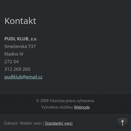
Kontakt
PUDL KLUB, z.s.
Smečenská 737
Kladno IV
272 04
312 269 260
pudlklub
@email.c
z
© 2009 Všechna práva vyhrazena.
Vytvořeno službou
Webnode
Zobrazit:
Mobilní verzi
|
Standardní verzi