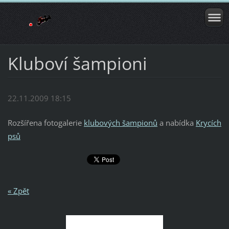
Kluboví šampioni
22.11.2009 18:15
Rozšířena fotogalerie
klubových šampionů
a nabídka
Krycích
psů
« Zpět