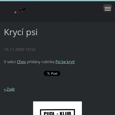
Krycí psi
16.11.2009 16:52
V sekci
Chov
přidány rubrika
Psi ke krytí
« Zpět