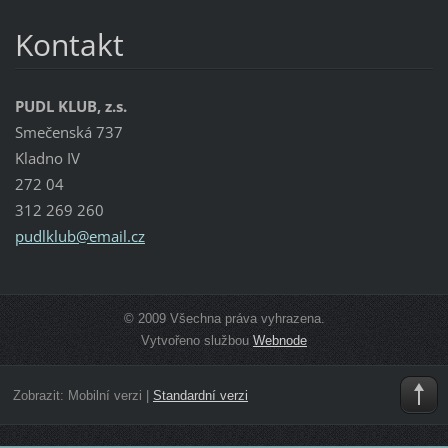
Kontakt
PUDL KLUB, z.s.
Smečenská 737
Kladno IV
272 04
312 269 260
pudlklub
@email.c
z
© 2009 Všechna práva vyhrazena.
Vytvořeno službou
Webnode
Zobrazit:
Mobilní verzi
|
Standardní verzi