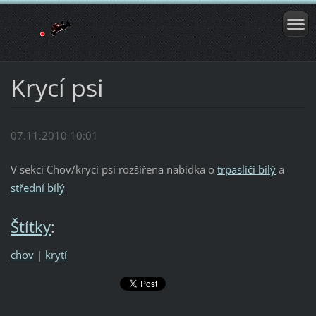
Krycí psi
07.11.2010 10:01
V sekci Chov/krycí psi rozšířena nabídka o
trpasličí bílý
a
střední bílý
Štítky
:
chov
|
krytí