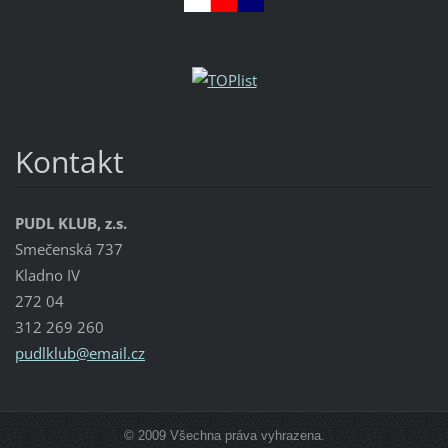
Kontakt
PUDL KLUB, z.s.
Smečenská 737
Kladno IV
272 04
312 269 260
pudlklub
@email.c
z
© 2009 Všechna práva vyhrazena.