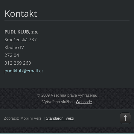
Kontakt
PUDL KLUB, z.s.
Smečenská 737
Kladno IV
272 04
312 269 260
pudlklub
@email.c
z
© 2009 Všechna práva vyhrazena.
Vytvořeno službou
Webnode
Zobrazit:
Mobilní verzi
|
Standardní verzi