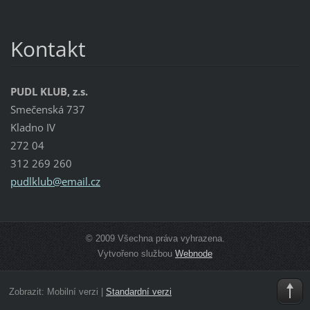
Kontakt
PUDL KLUB, z.s.
Smečenská 737
Kladno IV
272 04
312 269 260
pudlklub
@email.c
z
© 2009 Všechna práva vyhrazena.
Vytvořeno službou
Webnode
Zobrazit:
Mobilní verzi
|
Standardní verzi