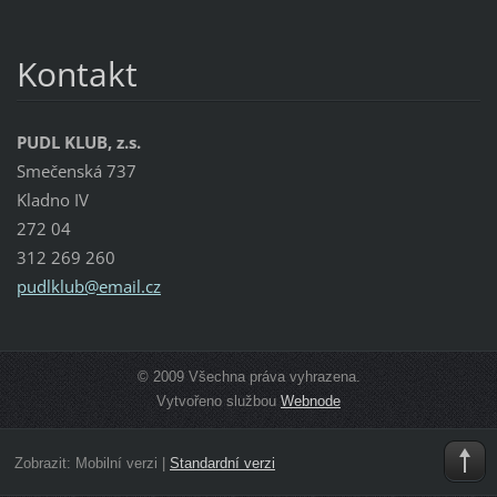
Kontakt
PUDL KLUB, z.s.
Smečenská 737
Kladno IV
272 04
312 269 260
pudlklub
@email.c
z
© 2009 Všechna práva vyhrazena.
Vytvořeno službou
Webnode
Zobrazit:
Mobilní verzi
|
Standardní verzi