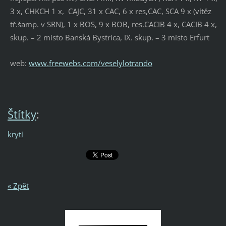
3 x, CHKCH 1 x, CAJC, 31 x CAC, 6 x res,CAC, SCA 9 x (vítěz
tř.šamp. v SRN), 1 x BOS, 9 x BOB, res.CACIB 4 x, CACIB 4 x, IX
skup. – 2 místo Banská Bystrica, IX. skup. – 3 místo Erfurt
web:
www.freewebs.com/veselylotrando
Štítky
:
krytí
« Zpět