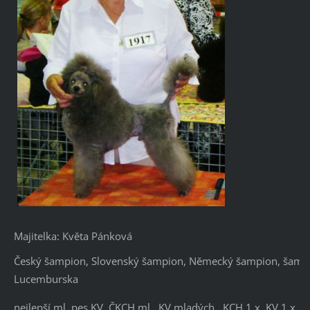
Majitelka: Květa Pánková
Český šampion, Slovenský šampion, Německý šampion, šamp
Lucemburska
nejlepší ml. pes KV, ČKCH ml., KV mladých , KCH 1 x, KV 1 x, 