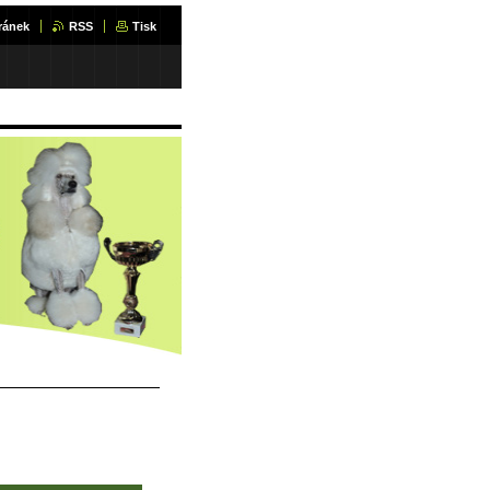
ránek
RSS
Tisk