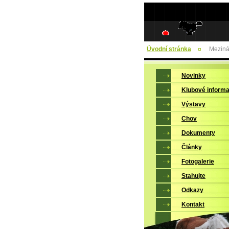
Úvodní stránka
Meziná
Novinky
Klubové inform
Výstavy
Chov
Dokumenty
Články
Fotogalerie
Stahujte
Odkazy
Kontakt