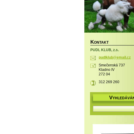
K
ONTAKT
PUDL KLUB, z.s.
pudlklub
@email.c
z
Smečenská 737
Kladno IV
272 04
312 269 260
V
YHLEDÁVÁN