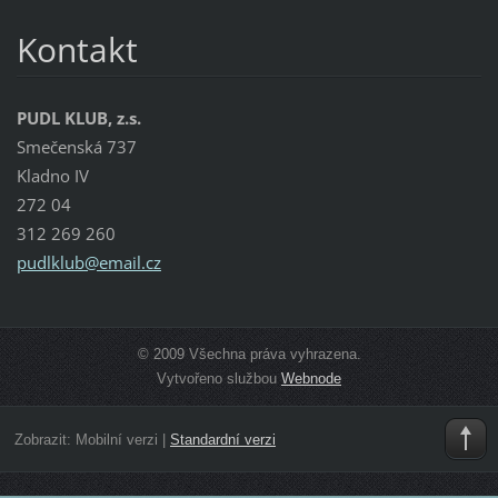
Kontakt
PUDL KLUB, z.s.
Smečenská 737
Kladno IV
272 04
312 269 260
pudlklub
@email.c
z
© 2009 Všechna práva vyhrazena.
Vytvořeno službou
Webnode
Zobrazit:
Mobilní verzi
|
Standardní verzi