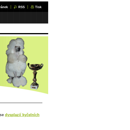
ránek
RSS
Tisk
 se
dysplazií kyčelních