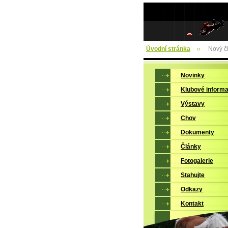
Úvodní stránka
Nový č
Novinky
Klubové inform
Výstavy
Chov
Dokumenty
Články
Fotogalerie
Stahujte
Odkazy
Kontakt