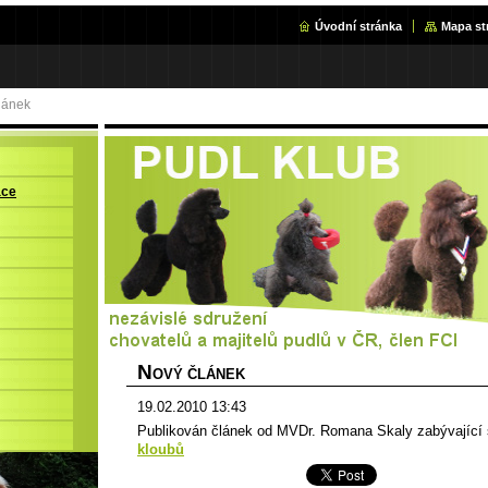
Úvodní stránka
Mapa st
lánek
ace
N
OVÝ ČLÁNEK
19.02.2010 13:43
Publikován článek od MVDr. Romana Skaly zabývající
kloubů