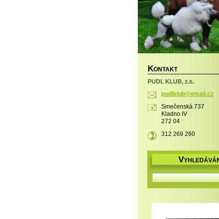
K
ONTAKT
PUDL KLUB, z.s.
pudlklub
@email.c
z
Smečenská 737
Kladno IV
272 04
312 269 260
V
YHLEDÁVÁN