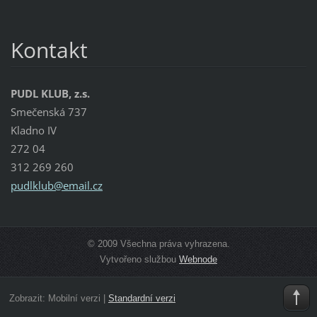
Kontakt
PUDL KLUB, z.s.
Smečenská 737
Kladno IV
272 04
312 269 260
pudlklub
@email.c
z
© 2009 Všechna práva vyhrazena.
Vytvořeno službou
Webnode
Zobrazit:
Mobilní verzi
|
Standardní verzi