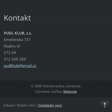
Kontakt
PUDL KLUB, z.s.
Smečenská 737
Kladno IV
272 04
312 269 260
pudlklub
@email.c
z
© 2009 Všechna práva vyhrazena.
Vytvořeno službou
Webnode
Zobrazit:
Mobilní verzi
|
Standardní verzi