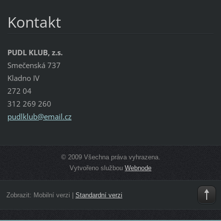
Kontakt
PUDL KLUB, z.s.
Smečenská 737
Kladno IV
272 04
312 269 260
pudlklub
@email.c
z
© 2009 Všechna práva vyhrazena.
Vytvořeno službou
Webnode
Zobrazit:
Mobilní verzi
|
Standardní verzi