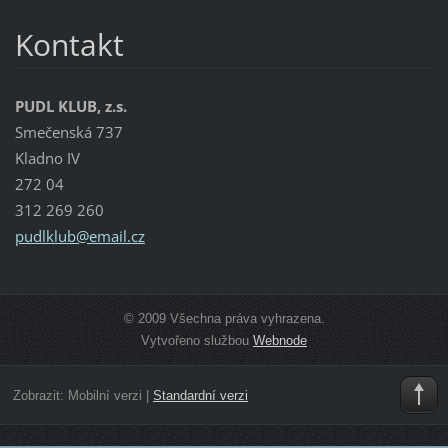
Kontakt
PUDL KLUB, z.s.
Smečenská 737
Kladno IV
272 04
312 269 260
pudlklub
@email.c
z
© 2009 Všechna práva vyhrazena.
Vytvořeno službou
Webnode
Zobrazit:
Mobilní verzi
|
Standardní verzi