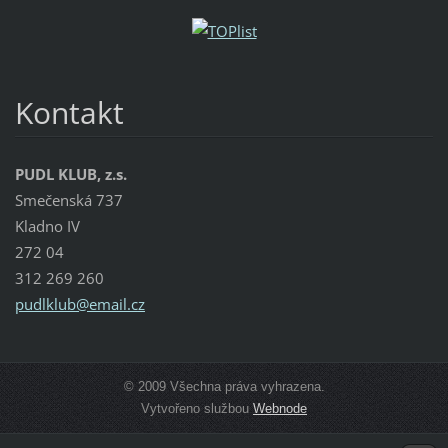
Kontakt
PUDL KLUB, z.s.
Smečenská 737
Kladno IV
272 04
312 269 260
pudlklub
@email.c
z
© 2009 Všechna práva vyhrazena.
Vytvořeno službou
Webnode