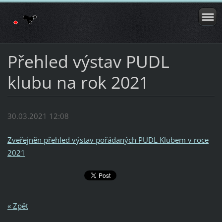
Přehled výstav PUDL
klubu na rok 2021
30.03.2021 12:08
Zveřejněn přehled výstav pořádaných PUDL Klubem v roce
2021
« Zpět