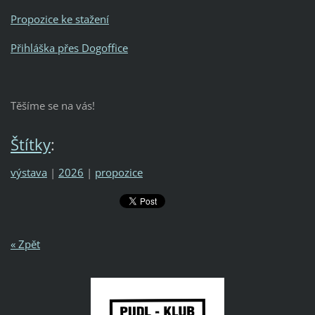
Propozice ke stažení
Přihláška přes Dogoffice
Těšíme se na vás!
Štítky
:
výstava
|
2026
|
propozice
« Zpět