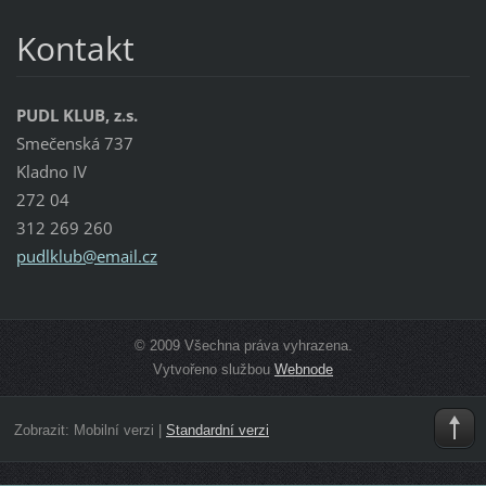
Kontakt
PUDL KLUB, z.s.
Smečenská 737
Kladno IV
272 04
312 269 260
pudlklub
@email.c
z
© 2009 Všechna práva vyhrazena.
Vytvořeno službou
Webnode
Zobrazit:
Mobilní verzi
|
Standardní verzi