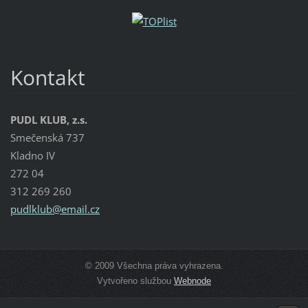
Kontakt
PUDL KLUB, z.s.
Smečenská 737
Kladno IV
272 04
312 269 260
pudlklub
@email.c
z
© 2009 Všechna práva vyhrazena.
Vytvořeno službou
Webnode