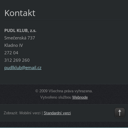
Kontakt
PUDL KLUB, z.s.
Smečenská 737
Kladno IV
272 04
312 269 260
pudlklub
@email.c
z
© 2009 Všechna práva vyhrazena.
Vytvořeno službou
Webnode
Zobrazit:
Mobilní verzi
|
Standardní verzi