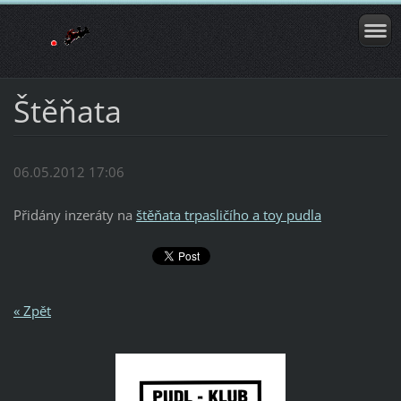
Štěňata
06.05.2012 17:06
Přidány inzeráty na
štěňata trpasličího a toy pudla
« Zpět