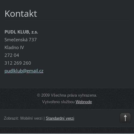
Kontakt
PUDL KLUB, z.s.
Smečenská 737
Kladno IV
272 04
312 269 260
pudlklub
@email.c
z
© 2009 Všechna práva vyhrazena.
Vytvořeno službou
Webnode
Zobrazit:
Mobilní verzi
|
Standardní verzi