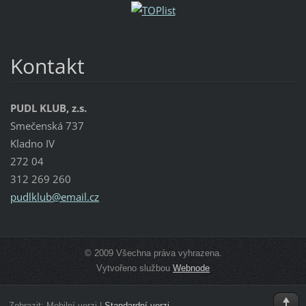
Kontakt
PUDL KLUB, z.s.
Smečenská 737
Kladno IV
272 04
312 269 260
pudlklub
@email.c
z
© 2009 Všechna práva vyhrazena.
Vytvořeno službou
Webnode
Zobrazit:
Mobilní verzi
|
Standardní verzi