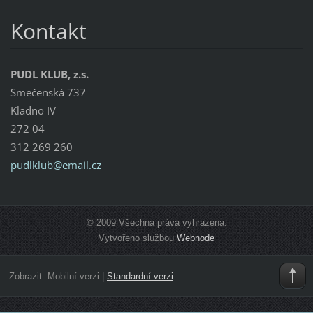
Kontakt
PUDL KLUB, z.s.
Smečenská 737
Kladno IV
272 04
312 269 260
pudlklub
@email.c
z
© 2009 Všechna práva vyhrazena.
Vytvořeno službou
Webnode
Zobrazit:
Mobilní verzi
|
Standardní verzi