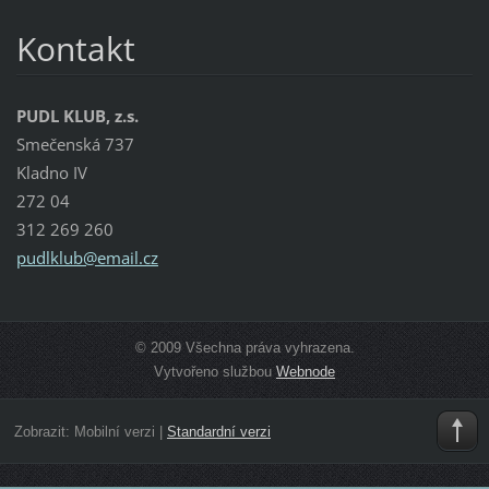
Kontakt
PUDL KLUB, z.s.
Smečenská 737
Kladno IV
272 04
312 269 260
pudlklub
@email.c
z
© 2009 Všechna práva vyhrazena.
Vytvořeno službou
Webnode
Zobrazit:
Mobilní verzi
|
Standardní verzi