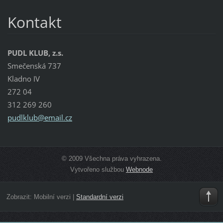
Kontakt
PUDL KLUB, z.s.
Smečenská 737
Kladno IV
272 04
312 269 260
pudlklub
@email.c
z
© 2009 Všechna práva vyhrazena.
Vytvořeno službou
Webnode
Zobrazit:
Mobilní verzi
|
Standardní verzi