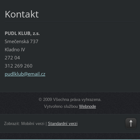
Kontakt
PUDL KLUB, z.s.
Smečenská 737
Kladno IV
272 04
312 269 260
pudlklub
@email.c
z
© 2009 Všechna práva vyhrazena.
Vytvořeno službou
Webnode
Zobrazit:
Mobilní verzi
|
Standardní verzi