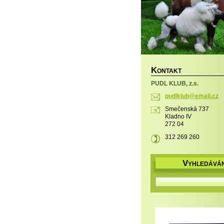
K
ONTAKT
PUDL KLUB, z.s.
pudlklub
@email.c
z
Smečenská 737
Kladno IV
272 04
312 269 260
V
YHLEDÁVÁN