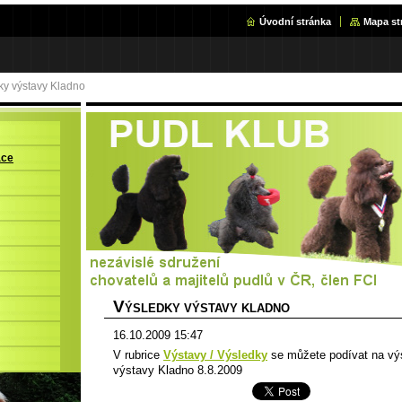
Úvodní stránka
Mapa st
ky výstavy Kladno
ace
V
ÝSLEDKY VÝSTAVY KLADNO
16.10.2009 15:47
V rubrice
Výstavy / Výsledky
se můžete podívat na vý
výstavy Kladno 8.8.2009