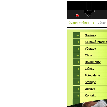
Úvodní stránka
Výsled
Novinky
Klubové inform
Výstavy
Chov
Dokumenty
Články
Fotogalerie
Stahujte
Odkazy
Kontakt